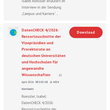
Isabel Roessler erläutert im
Interview in der Sendung
„Campus und Karriere“...
DatenCHECK 4/2026:
Download
Ressortzuschnitte der
Vizepräsidien und
Prorektorate an
deutschen Universitäten
und Hochschulen für
angewandte
Wissenschaften
22.
April 2026
0.00 KB
4304
downloads
Roessler, Isabel:
DatenCHECK 4/2026:
Ressortzuschnitte der