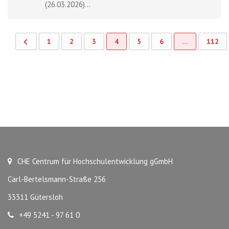
(26.03.2026)...
1
2
3
4
5
6
…
112
CHE Centrum für Hochschulentwicklung gGmbH
Carl-Bertelsmann-Straße 256
33311 Gütersloh
+49 5241 - 97 61 0