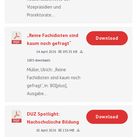
Vizepräsidien und
Prorektorate...
„Reine Fachidioten sind
Download
kaum noch gefragt“
14. April 2026
195.35 KB
1603 downloads
Müller, Ulrich: „Reine
Fachidioten sind kaum noch
gefragt“, in: BO[plus],
Ausgabe...
DUZ Spotlight:
Download
Nachschulische Bildung
10. April 2026
2.56 MB