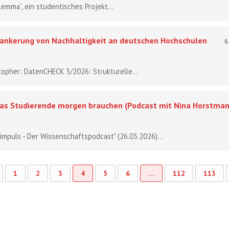
lemma“, ein studentisches Projekt...
ankerung von Nachhaltigkeit an deutschen Hochschulen
8
topher: DatenCHECK 3/2026: Strukturelle...
: Was Studierende morgen brauchen (Podcast mit Nina Horstman
impuls - Der Wissenschaftspodcast" (26.03.2026)...
1
2
3
4
5
6
…
112
113