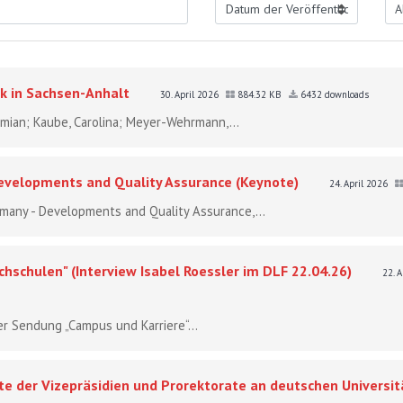
k in Sachsen-Anhalt
30. April 2026
884.32 KB
6432 downloads
 Damian; Kaube, Carolina; Meyer-Wehrmann,...
Developments and Quality Assurance (Keynote)
24. April 2026
ermany - Developments and Quality Assurance,...
hschulen" (Interview Isabel Roessler im DLF 22.04.26)
22. 
er Sendung „Campus und Karriere“...
e der Vizepräsidien und Prorektorate an deutschen Universit