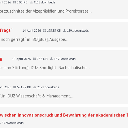
pril 2026
0.00 KB
4155 downloads
rtzuschnitte der Vizepräsidien und Prorektorate...
fragt“
14. April 2026
195.35 KB
1591 downloads
 noch gefragt“, in: BO[plus], Ausgabe...
ng
10. April 2026
2.56 MB
1830 downloads
lsmann Stiftung): DUZ Spotlight: Nachschulische...
pril 2026
521.22 KB
2321 downloads
se“, in: DUZ Wissenschaft & Management,...
 zwischen Innovationsdruck und Bewahrung der akademischen T
5526 downloads