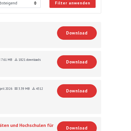
Filter anwenden
Download
7.61 MB
1821 downloads
Download
April 2026
3.39 MB
4312
Download
äten und Hochschulen für
Download