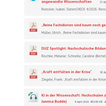
angewandte Wissenschaften
22. A
Roessler, Isabel: DatenCHECK 4/2026: Resso
„Reine Fachidioten sind kaum noch ge
Müller, Ulrich: „Reine Fachidioten sind kaum
DUZ Spotlight: Nachschulische Bildu
Rischke, Melanie; Schnelle, Caroline (Berte
„Kraft entfalten in der Krise“
10. A
Ziegele, Frank: „Kraft entfalten in der Kri
KI in der Wissenschaft: Hochschulen
Jannica Budde)
8. April 2026
0.00 KB