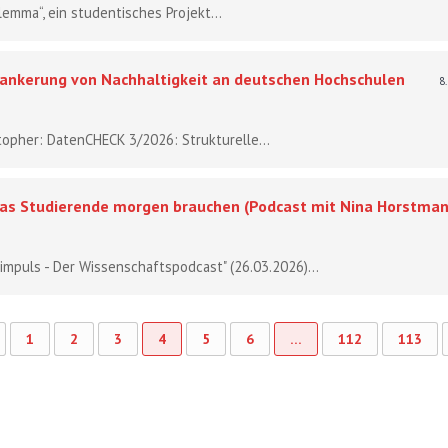
lemma“, ein studentisches Projekt...
ankerung von Nachhaltigkeit an deutschen Hochschulen
8
topher: DatenCHECK 3/2026: Strukturelle...
: Was Studierende morgen brauchen (Podcast mit Nina Horstman
impuls - Der Wissenschaftspodcast" (26.03.2026)...
1
2
3
4
5
6
…
112
113