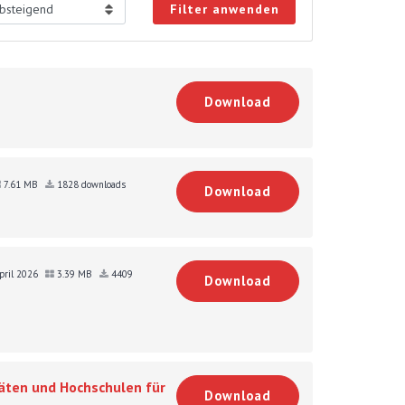
Filter anwenden
Download
7.61 MB
1828 downloads
Download
April 2026
3.39 MB
4409
Download
äten und Hochschulen für
Download