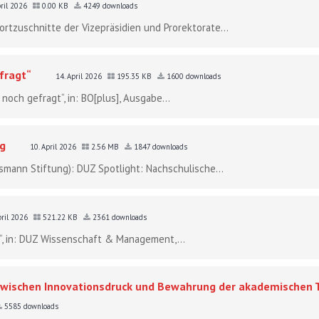
pril 2026
0.00 KB
4249 downloads
rtzuschnitte der Vizepräsidien und Prorektorate...
fragt“
14. April 2026
195.35 KB
1600 downloads
 noch gefragt“, in: BO[plus], Ausgabe...
ng
10. April 2026
2.56 MB
1847 downloads
lsmann Stiftung): DUZ Spotlight: Nachschulische...
pril 2026
521.22 KB
2361 downloads
se“, in: DUZ Wissenschaft & Management,...
 zwischen Innovationsdruck und Bewahrung der akademischen T
5585 downloads