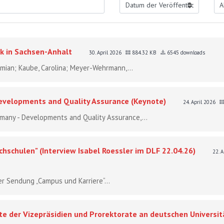
k in Sachsen-Anhalt
30. April 2026
884.32 KB
6545 downloads
 Damian; Kaube, Carolina; Meyer-Wehrmann,...
Developments and Quality Assurance (Keynote)
24. April 2026
ermany - Developments and Quality Assurance,...
hschulen" (Interview Isabel Roessler im DLF 22.04.26)
22. 
er Sendung „Campus und Karriere“...
e der Vizepräsidien und Prorektorate an deutschen Universit