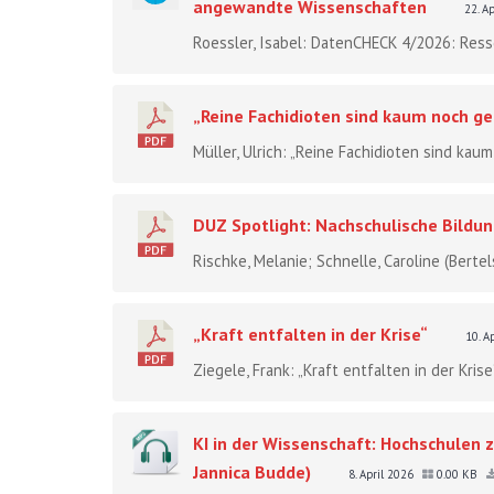
angewandte Wissenschaften
22. A
Roessler, Isabel: DatenCHECK 4/2026: Resso
„Reine Fachidioten sind kaum noch ge
Müller, Ulrich: „Reine Fachidioten sind kaum
DUZ Spotlight: Nachschulische Bildu
Rischke, Melanie; Schnelle, Caroline (Berte
„Kraft entfalten in der Krise“
10. A
Ziegele, Frank: „Kraft entfalten in der Kri
KI in der Wissenschaft: Hochschulen
Jannica Budde)
8. April 2026
0.00 KB