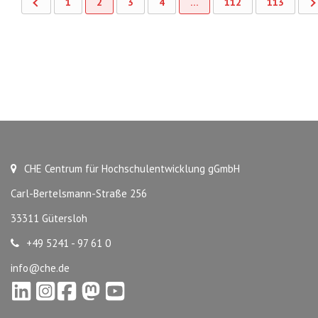
1
2
3
4
…
112
113
CHE Centrum für Hochschulentwicklung gGmbH
Carl-Bertelsmann-Straße 256
33311 Gütersloh
+49 5241 - 97 61 0
info@che.de