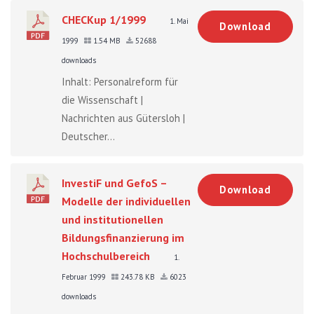
CHECKup 1/1999
1. Mai
Download
1999
1.54 MB
52688
downloads
Inhalt: Personalreform für
die Wissenschaft |
Nachrichten aus Gütersloh |
Deutscher...
InvestiF und GefoS –
Download
Modelle der individuellen
und institutionellen
Bildungsfinanzierung im
Hochschulbereich
1.
Februar 1999
243.78 KB
6023
downloads