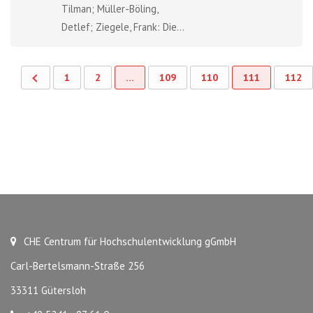
Tilman; Müller-Böling,
Detlef; Ziegele, Frank: Die...
1
2
…
109
110
111
112
CHE Centrum für Hochschulentwicklung gGmbH
Carl-Bertelsmann-Straße 256
33311 Gütersloh