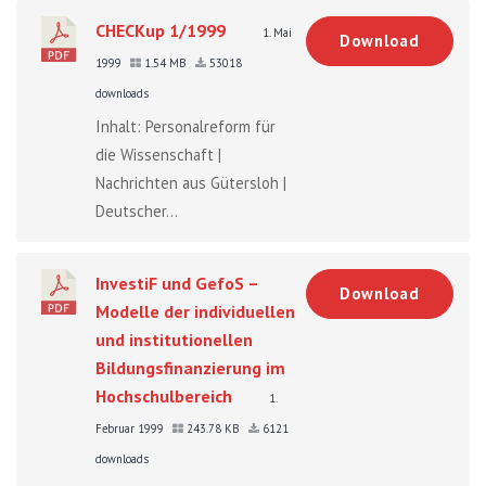
CHECKup 1/1999
1. Mai
Download
1999
1.54 MB
53018
downloads
Inhalt: Personalreform für
die Wissenschaft |
Nachrichten aus Gütersloh |
Deutscher...
InvestiF und GefoS –
Download
Modelle der individuellen
und institutionellen
Bildungsfinanzierung im
Hochschulbereich
1.
Februar 1999
243.78 KB
6121
downloads