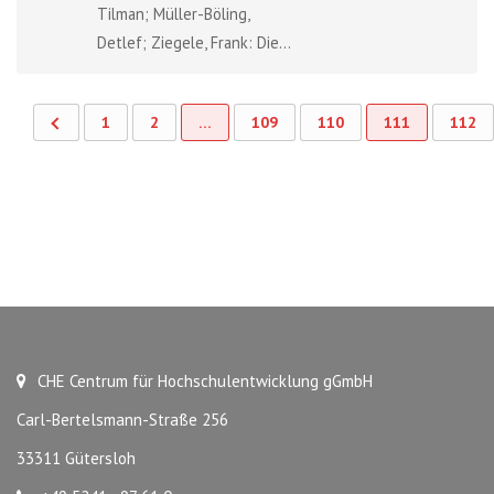
Tilman; Müller-Böling,
Detlef; Ziegele, Frank: Die...
1
2
…
109
110
111
112
CHE Centrum für Hochschulentwicklung gGmbH
Carl-Bertelsmann-Straße 256
33311 Gütersloh