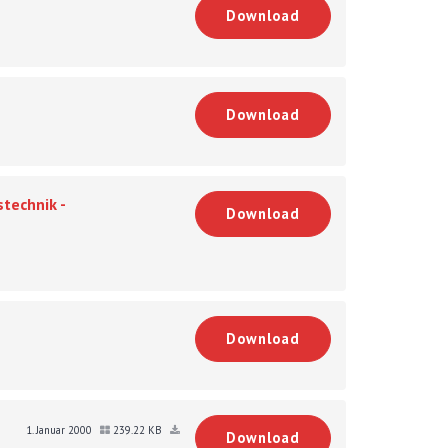
Download
Download
technik -
Download
Download
1. Januar 2000
239.22 KB
Download