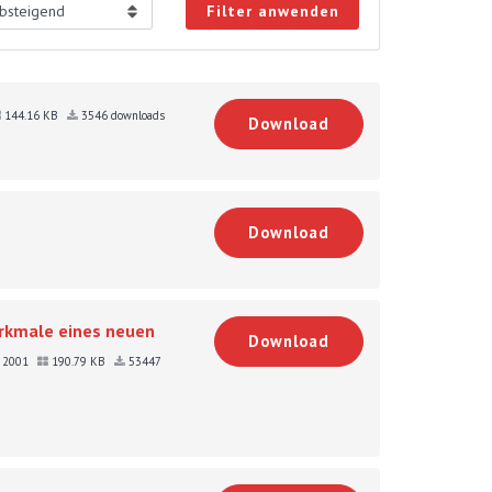
Filter anwenden
144.16 KB
3546 downloads
Download
Download
rkmale eines neuen
Download
r 2001
190.79 KB
53447