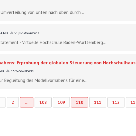
: Umverteilung von unten nach oben durch...
64 MB
51986 downloads
 Statement - Virtuelle Hochschule Baden-Württemberg...
rhabens: Erprobung der globalen Steuerung von Hochschulhau
 MB
7226 downloads
r Begleitung des Modellvorhabens für eine...
1
2
…
108
109
110
111
112
11