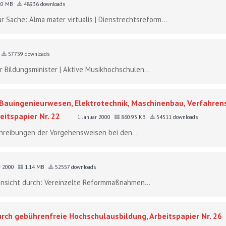
10 MB
48936 downloads
r Sache: Alma mater virtualis | Dienstrechtsreform...
57759 downloads
r Bildungsminister | Aktive Musikhochschulen...
, Bauingenieurwesen, Elektrotechnik, Maschinenbau, Verfahrens
eitspapier Nr. 22
1. Januar 2000
860.93 KB
54511 downloads
chreibungen der Vorgehensweisen bei den...
ar 2000
1.14 MB
52557 downloads
Einsicht durch: Vereinzelte Reformmaßnahmen...
rch gebührenfreie Hochschulausbildung, Arbeitspapier Nr. 26