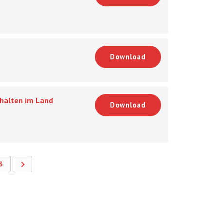
Download
shalten im Land
Download
3