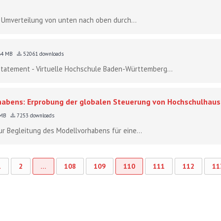
: Umverteilung von unten nach oben durch...
64 MB
52061 downloads
 Statement - Virtuelle Hochschule Baden-Württemberg...
rhabens: Erprobung der globalen Steuerung von Hochschulhau
 MB
7253 downloads
r Begleitung des Modellvorhabens für eine...
1
2
…
108
109
110
111
112
11