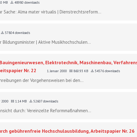
10 MB
48980 downloads
r Sache: Alma mater virtualis | Dienstrechtsreform...
57804 downloads
r Bildungsminister | Aktive Musikhochschulen...
, Bauingenieurwesen, Elektrotechnik, Maschinenbau, Verfahrens
eitspapier Nr. 22
1. Januar 2000
860.93 KB
54576 downloads
chreibungen der Vorgehensweisen bei den...
ar 2000
1.14 MB
52607 downloads
Einsicht durch: Vereinzelte Reformmaßnahmen...
rch gebührenfreie Hochschulausbildung, Arbeitspapier Nr. 26