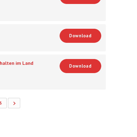
Download
shalten im Land
Download
3