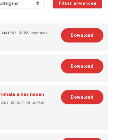
Filter anwenden
144.16 KB
3551 downloads
Download
Download
rkmale eines neuen
Download
r 2001
190.79 KB
53481