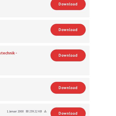
Download
Download
technik -
Download
Download
1. Januar 2000
239.22 KB
Download