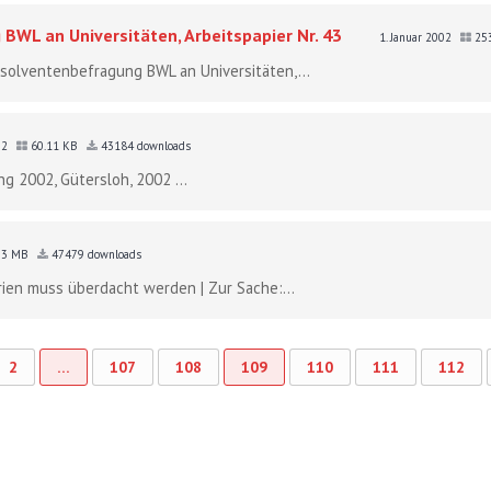
BWL an Universitäten, Arbeitspapier Nr. 43
1. Januar 2002
25
bsolventenbefragung BWL an Universitäten,...
002
60.11 KB
43184 downloads
g 2002, Gütersloh, 2002 ...
93 MB
47479 downloads
rien muss überdacht werden | Zur Sache:...
2
…
107
108
109
110
111
112