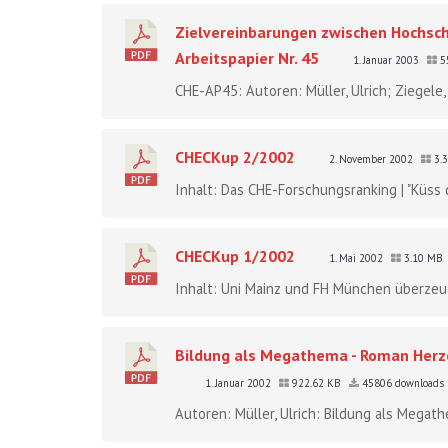
Zielvereinbarungen zwischen Hochsch
Arbeitspapier Nr. 45
1. Januar 2003
5
CHE-AP45: Autoren: Müller, Ulrich; Ziegele
CHECKup 2/2002
2. November 2002
3.
Inhalt: Das CHE-Forschungsranking | "Küss di
CHECKup 1/2002
1. Mai 2002
3.10 MB
Inhalt: Uni Mainz und FH München überzeug
Bildung als Megathema - Roman Herzo
1. Januar 2002
922.62 KB
45806 downloads
Autoren: Müller, Ulrich: Bildung als Megat