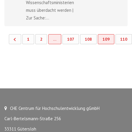
Wissenschaftsministerien
muss überdacht werden |
Zur Sache:...
1
2
…
107
108
109
110
CHE Centrum für Hochschulentwicklung gGmbH
Carl-Bertelsmann-Straße 256
33311 Gütersloh