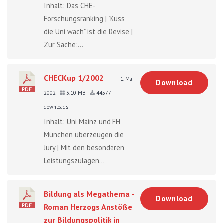
Inhalt: Das CHE-
Forschungsranking | "Küss
die Uni wach" ist die Devise |
Zur Sache:...
CHECKup 1/2002
1. Mai
Download
2002
3.10 MB
44577
downloads
Inhalt: Uni Mainz und FH
München überzeugen die
Jury | Mit den besonderen
Leistungszulagen...
Bildung als Megathema -
Download
Roman Herzogs Anstöße
zur Bildungspolitik in