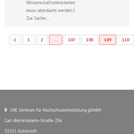
Wissenschaftsministerien
muss überdacht werden |
Zur Sache:...
1
2
…
107
108
109
110
CHE Centrum für Hochschulentwicklung gGmbH
Carl-Bertelsmann-Straße 256
33311 Gütersloh