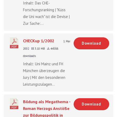
Inhalt: Das CHE-
Forschungsranking | "Küss
die Uni wach" ist die Devise |
Zur Sache:...
CHECKup 1/2002
1. Mai
Download
2002
3.10 MB
44588
downloads
Inhalt: Uni Mainz und FH
München überzeugen die
Jury | Mit den besonderen
Leistungszulagen...
Bildung als Megathema -
Download
Roman Herzogs Anstöße
zur Bildungspolitik in