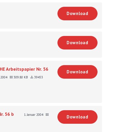
Download
Download
E Arbeitspapier Nr. 56
Download
r 2004
309.80 KB
39453
r. 56 b
1. Januar 2004
Download