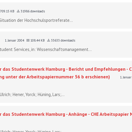
709.15 KB
31986 downloads
Situation der Hochschulsportreferate...
1. Januar 2004
108.44 KB
33633 downloads
 Student Services, in: Wissenschaftsmanagement...
 das Studentenwerk Hamburg - Bericht und Empfehlungen - CH
ang unter der Arbeitspapiernummer 56 b erschienen)
1. Janua
lrich; Hener, Yorck; Hüning, Lars;...
 das Studentenwerk Hamburg - Anhänge - CHE Arbeitspapier N
lrich; Hener, Yorck; Hüning, Lars;...