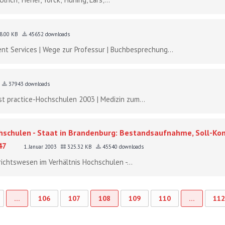
8.00 KB
45652 downloads
ent Services | Wege zur Professur | Buchbesprechung...
37943 downloads
t practice-Hochschulen 2003 | Medizin zum...
hschulen - Staat in Brandenburg: Bestandsaufnahme, Soll-Ko
47
1. Januar 2003
325.32 KB
45540 downloads
ichtswesen im Verhältnis Hochschulen -...
…
106
107
108
109
110
…
112