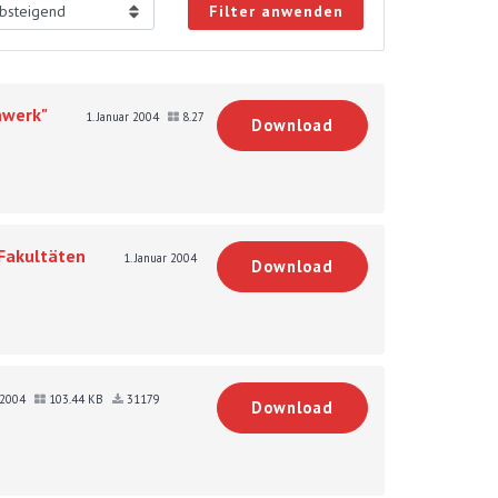
Filter anwenden
nwerk"
1. Januar 2004
8.27
Download
 Fakultäten
1. Januar 2004
Download
r 2004
103.44 KB
31179
Download