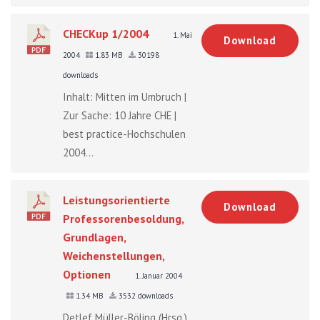
CHECKup 1/2004
1. Mai
Download
2004
1.83 MB
30198
downloads
Inhalt: Mitten im Umbruch |
Zur Sache: 10 Jahre CHE |
best practice-Hochschulen
2004...
Leistungsorientierte
Download
Professorenbesoldung,
Grundlagen,
Weichenstellungen,
Optionen
1. Januar 2004
1.34 MB
3532 downloads
Detlef Müller-Böling (Hrsg.)