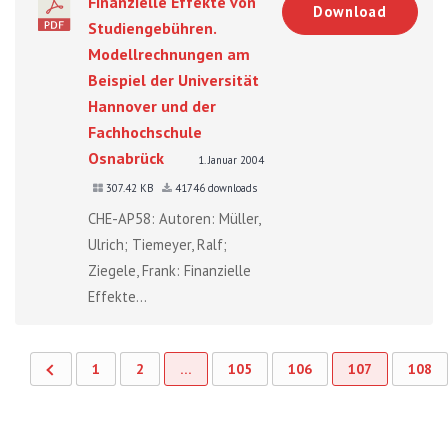
Finanzielle Effekte von
Download
Studiengebühren.
Modellrechnungen am
Beispiel der Universität
Hannover und der
Fachhochschule
Osnabrück
1. Januar 2004
307.42 KB
41746 downloads
CHE-AP58: Autoren: Müller,
Ulrich; Tiemeyer, Ralf;
Ziegele, Frank: Finanzielle
Effekte...
1
2
…
105
106
107
108