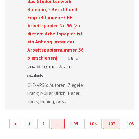
das Studentenwerk
Hamburg - Bericht und
Empfehlungen - CHE
Arbeitspapier Nr. 56 (zu
diesem Arbeitspapier ist
ein Anhang unter der
Arbeitspapiernummer 56
b erschienen)
1. Januar
2004
309.80 KB
39518
downloads
CHE-AP56: Autoren: Ziegele,
Frank; Müller, Ulrich; Hener,
Yorck; Hüning, Lars;...
1
2
…
105
106
107
108