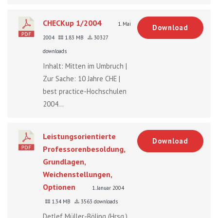
CHECKup 1/2004
1. Mai
Download
2004
1.83 MB
30327
downloads
Inhalt: Mitten im Umbruch |
Zur Sache: 10 Jahre CHE |
best practice-Hochschulen
2004...
Leistungsorientierte
Download
Professorenbesoldung,
Grundlagen,
Weichenstellungen,
Optionen
1. Januar 2004
1.34 MB
3563 downloads
Detlef Müller-Böling (Hrsg.)