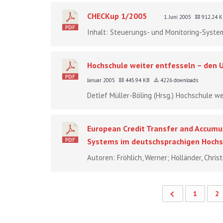
CHECKup 1/2005
1. Juni 2005
912.24 
Inhalt: Steuerungs- und Monitoring-System
Hochschule weiter entfesseln – den
Januar 2005
445.94 KB
4226 downloads
Detlef Müller-Böling (Hrsg.) Hochschule we
European Credit Transfer and Accumu
Systems im deutschsprachigen Hoch
Autoren: Fröhlich, Werner; Holländer, Chris
1
2