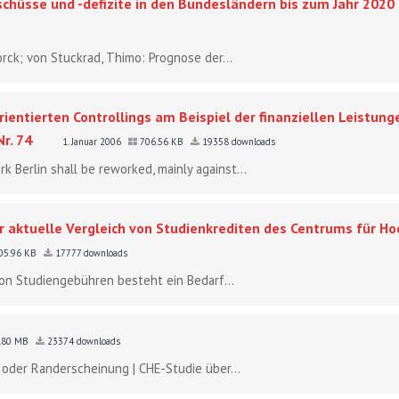
chüsse und -defizite in den Bundesländern bis zum Jahr 2020
orck; von Stuckrad, Thimo: Prognose der...
rientierten Controllings am Beispiel der finanziellen Leistun
r. 74
1. Januar 2006
706.56 KB
19358 downloads
 Berlin shall be reworked, mainly against...
r aktuelle Vergleich von Studienkrediten des Centrums für Ho
05.96 KB
17777 downloads
von Studiengebühren besteht ein Bedarf...
.80 MB
23374 downloads
 oder Randerscheinung | CHE-Studie über...