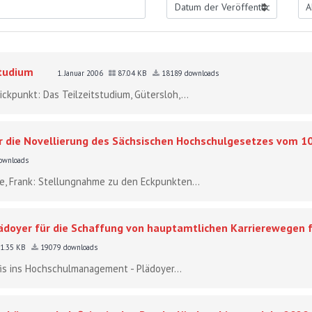
studium
1. Januar 2006
87.04 KB
18189 downloads
ickpunkt: Das Teilzeitstudium, Gütersloh,...
 die Novellierung des Sächsischen Hochschulgesetzes vom 10
ownloads
ele, Frank: Stellungnahme zu den Eckpunkten...
ädoyer für die Schaffung von hauptamtlichen Karrierewegen f
1.35 KB
19079 downloads
ofis ins Hochschulmanagement - Plädoyer...