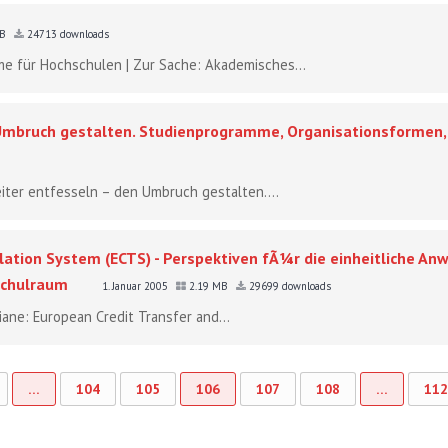
KB
24713 downloads
e für Hochschulen | Zur Sache: Akademisches...
 Umbruch gestalten. Studienprogramme, Organisationsformen,
iter entfesseln – den Umbruch gestalten....
lation System (ECTS) - Perspektiven fÃ¼r die einheitliche A
schulraum
1. Januar 2005
2.19 MB
29699 downloads
tiane: European Credit Transfer and...
…
104
105
106
107
108
…
112