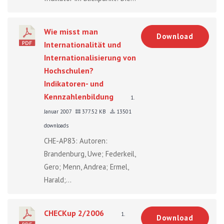
Wie misst man
Download
Internationalität und
Internationalisierung von
Hochschulen?
Indikatoren- und
Kennzahlenbildung
1.
Januar 2007
377.52 KB
13501
downloads
CHE-AP83: Autoren:
Brandenburg, Uwe; Federkeil,
Gero; Menn, Andrea; Ermel,
Harald;...
CHECKup 2/2006
1.
Download